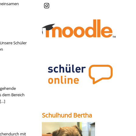
emeinsamen
 Unsere Schüler
en
angehende
s dem Bereich
[…]
Schulhund Bertha
ischendurch mit