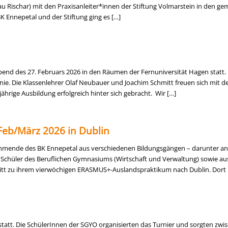
 Rischar) mit den Praxisanleiter*innen der Stiftung Volmarstein in den g
Ennepetal und der Stiftung ging es […]
bend des 27. Februars 2026 in den Räumen der Fernuniversität Hagen statt.
nie. Die Klassenlehrer Olaf Neubauer und Joachim Schmitt freuen sich mit d
ährige Ausbildung erfolgreich hinter sich gebracht. Wir […]
Feb/März 2026 in Dublin
ilnehmende des BK Ennepetal aus verschiedenen Bildungsgängen – darunter 
Schüler des Beruflichen Gymnasiums (Wirtschaft und Verwaltung) sowie au
mitt zu ihrem vierwöchigen ERASMUS+-Auslandspraktikum nach Dublin. Dort 
 statt. Die SchülerInnen der SGYO organisierten das Turnier und sorgten zw