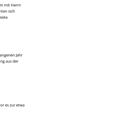
am mit Herrn
hten sich
Weite
gangenen Jahr
ung aus der
or es zur etwa