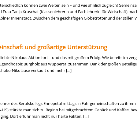
terschiedlich können zwei Welten sein – und wie ähnlich zugleich! Gemeins
d Frau Tanja Kruschat (Klassenlehrerin und Fachlehrerin für Wirtschaft) mac
ölner Innenstadt. Zwischen dem geschäftigen Globetrotter und der stillen 
inschaft und großartige Unterstützung
liebte Nikolaus-Aktion fort – und das mit großem Erfolg. Wie bereits im ver
 Jugendhospiz Burgholz aus Wuppertal zusammen. Dank der großen Beteilig
choko-Nikoläuse verkauft und mehr […]
ehrer des Berufskollegs Ennepetal mittags in Fahrgemeinschaften zu ihrem
A-LiS) stärkte man sich zu Beginn bei mitgebrachtem Gebäck und Kaffee, bev
ing. Dort erfuhr man nicht nur harte Fakten, […]